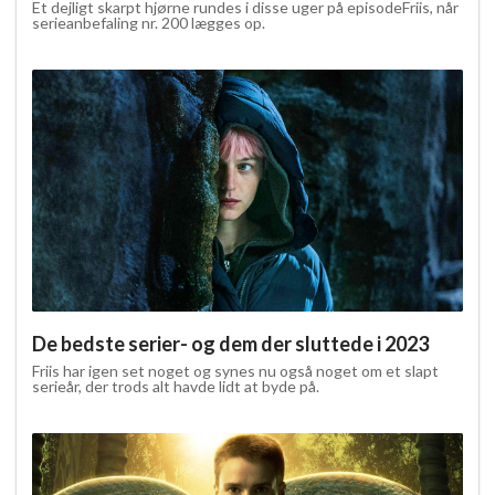
Et dejligt skarpt hjørne rundes i disse uger på episodeFriis, når
serieanbefaling nr. 200 lægges op.
De bedste serier- og dem der sluttede i 2023
Friis har igen set noget og synes nu også noget om et slapt
serieår, der trods alt havde lidt at byde på.